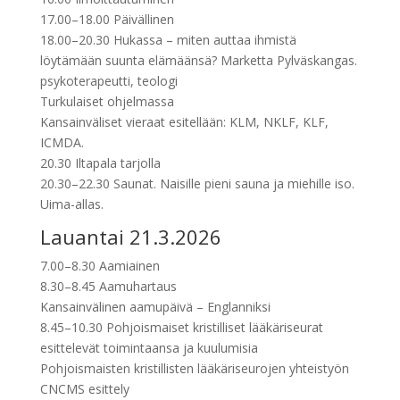
17.00–18.00 Päivällinen
18.00–20.30 Hukassa – miten auttaa ihmistä
löytämään suunta elämäänsä? Marketta Pylväskangas.
psykoterapeutti, teologi
Turkulaiset ohjelmassa
Kansainväliset vieraat esitellään: KLM, NKLF, KLF,
ICMDA.
20.30 Iltapala tarjolla
20.30–22.30 Saunat. Naisille pieni sauna ja miehille iso.
Uima-allas.
Lauantai 21.3.2026
7.00–8.30 Aamiainen
8.30–8.45 Aamuhartaus
Kansainvälinen aamupäivä – Englanniksi
8.45–10.30 Pohjoismaiset kristilliset lääkäriseurat
esittelevät toimintaansa ja kuulumisia
Pohjoismaisten kristillisten lääkäriseurojen yhteistyön
CNCMS esittely