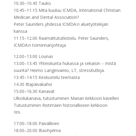
10.30–10.45 Tauko
10.45–11.15 Mitä kuuluu ICMDA, Intenational Christian
Medican and Dental Association?
Peter Saunders yhdessä ICMDA:n aluetyötekijän
kanssa
11.15–12.00 Raamattututkistelu. Peter Saunders,
ICMDA:n toiminnanjohtaja
12.00–13.00 Lounas
13.00–13.45 Yhteiskunta hukassa ja sekaisin – mistä
suunta? Heimo Langinvainio, LT, stressitutkija.
13.45–14.15 Keskustelu teemasta
14.30 Iltapäiväkahvi
15.00–16.30 Kanavat
Ulkoilukanava, tutustuminen Marian kirkkoon kävellen
Tutustuminen Ristimäen historialliseen kirkkoon
Ym.
17.00–18.00 Päivällinen
18.00–20.00 Iltaohjelma