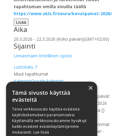
tapahtuman omilla sivuilla täällä
https://www.skls.fi/seura/kevatpaivat-2026/
Lisää
Aika
20.3.2026
-
22.3.2026
(Koko päivän)
(GMT+02:00)
Sijainti
Linnasmäen Kristillinen opisto
Lustokatu 7
Muut tapahtumat
Kalenteri
Google-kalenteri
×
Get Directions
Tämä sivusto käyttää
Address - SKLS:n kansainvälisemmät kevätpäivät:
evästeitä
Suunta hukassa? - Minä olen tie! - 20.-22.3.2026
Tämä verkkosivusto käyttää evästeitä
TURUSSA Linnasmäen koulutuskeskuksessa []
käyttökokemuksen parantamiseksi.
Käyttämällä verkkosivustoamme hyväksyt
Destination Address - SKLS:n kansainvälisemmät
kaikki evästeet evästekäytäntöjemme
kevätpäivät: Suunta hukassa? - Minä olen tie! -
mukaisesti.
Lue lisää