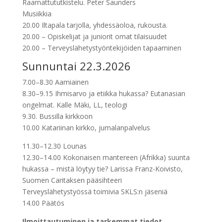
Raamattututkistelu. Peter Saunders
Musiikkia
20.00 Iltapala tarjolla, yhdessäoloa, rukousta.
20.00 – Opiskelijat ja juniorit omat tilaisuudet
20.00 – Terveyslähetystyöntekijöiden tapaaminen
Sunnuntai 22.3.2026
7.00–8.30 Aamiainen
8.30–9.15 Ihmisarvo ja etiikka hukassa? Eutanasian
ongelmat. Kalle Mäki, LL, teologi
9.30. Bussilla kirkkoon
10.00 Katariinan kirkko, jumalanpalvelus
11.30–12.30 Lounas
12.30–14.00 Kokonaisen mantereen (Afrikka) suunta
hukassa – mistä löytyy tie? Larissa Franz-Koivisto,
Suomen Caritaksen pääsihteeri
Terveyslähetystyössä toimivia SKLS:n jäseniä
14.00 Päätös
Ilmoittautuminen ja tarkemmat tiedot