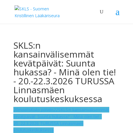
SKLS:n
kansainvälisemmät
kevätpäivät: Suunta
hukassa? - Minä olen tie!
- 20.-22.3.2026 TURUSSA
Linnasmäen
koulutuskeskuksessa
20
maalis
Koko päivän
22
SKLS:n kansainvälisemmät
kevätpäivät: Suunta hukassa? - Minä olen tie! -
20.-22.3.2026 TURUSSA Linnasmäen
koulutuskeskuksessa