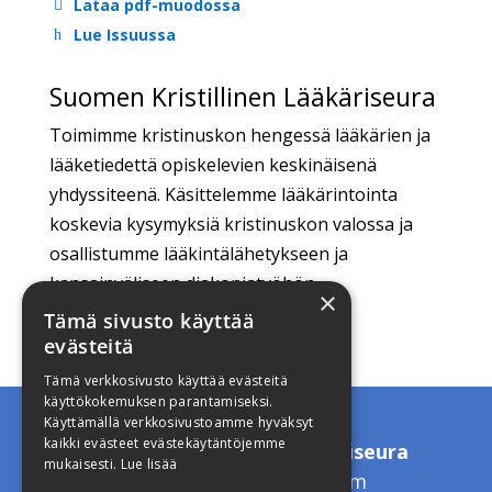
Lataa pdf-muodossa
Lue Issuussa
Suomen Kristillinen Lääkäriseura
Toimimme kristinuskon hengessä lääkärien ja
lääketiedettä opiskelevien keskinäisenä
yhdyssiteenä. Käsittelemme lääkärintointa
koskevia kysymyksiä kristinuskon valossa ja
osallistumme lääkintälähetykseen ja
kansainväliseen diakoniatyöhön.
×
Tämä sivusto käyttää
evästeitä
Tämä verkkosivusto käyttää evästeitä
käyttökokemuksen parantamiseksi.
Käyttämällä verkkosivustoamme hyväksyt
kaikki evästeet evästekäytäntöjemme
Suomen Kristillinen Lääkäriseura
mukaisesti.
Lue lisää
toimisto.skls(a)gmail.com