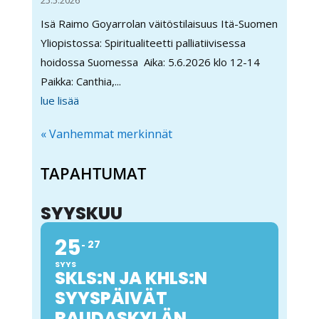
25.5.2026
Isä Raimo Goyarrolan väitöstilaisuus Itä-Suomen
Yliopistossa: Spiritualiteetti palliatiivisessa
hoidossa Suomessa Aika: 5.6.2026 klo 12-14
Paikka: Canthia,...
lue lisää
« Vanhemmat merkinnät
TAPAHTUMAT
SYYSKUU
25
27
SYYS
SKLS:N JA KHLS:N
SYYSPÄIVÄT
RAUDASKYLÄN