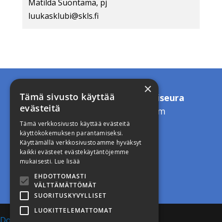
Matilda Suontama, pj
luukasklubi@skls.fi​
×
Tämä sivusto käyttää
Suomen Kristillinen Lääkäriseura
evästeitä
toimisto.skls(a)gmail.com
Tämä verkkosivusto käyttää evästeitä
käyttökokemuksen parantamiseksi.
Käyttämällä verkkosivustoamme hyväksyt
kaikki evästeet evästekäytäntöjemme
mukaisesti.
Lue lisää
Intranet
EHDOTTOMASTI
VÄLTTÄMÄTTÖMÄT
SUORITUSKYVYLLISET
LUOKITTELEMATTOMAT
Doweb Oy