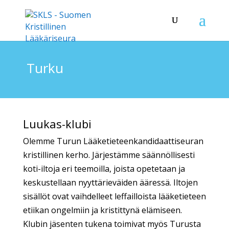
Turku
Luukas-klubi
Olemme Turun Lääketieteenkandidaattiseuran
kristillinen kerho. Järjestämme säännöllisesti
koti-iltoja eri teemoilla, joista opetetaan ja
keskustellaan nyyttärieväiden ääressä. Iltojen
sisällöt ovat vaihdelleet leffailloista lääketieteen
etiikan ongelmiin ja kristittynä elämiseen.
Klubin jäsenten tukena toimivat myös Turusta