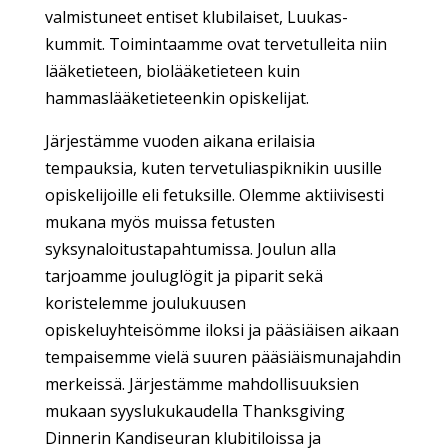
valmistuneet entiset klubilaiset, Luukas-
kummit. Toimintaamme ovat tervetulleita niin
lääketieteen, biolääketieteen kuin
hammaslääketieteenkin opiskelijat.
Järjestämme vuoden aikana erilaisia
tempauksia, kuten tervetuliaspiknikin uusille
opiskelijoille eli fetuksille. Olemme aktiivisesti
mukana myös muissa fetusten
syksynaloitustapahtumissa. Joulun alla
tarjoamme jouluglögit ja piparit sekä
koristelemme joulukuusen
opiskeluyhteisömme iloksi ja pääsiäisen aikaan
tempaisemme vielä suuren pääsiäismunajahdin
merkeissä. Järjestämme mahdollisuuksien
mukaan syyslukukaudella Thanksgiving
Dinnerin Kandiseuran klubitiloissa ja