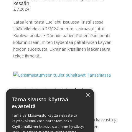
kesään
2.7.2024
Lataa lehti tästä Lue lehti Issuussa Kristillisessä
Lääkärilehdessä 2/2024 on mm. seuraavat jutut
Kuoleva potilas • Döende patientRobert Paul pohtii
kolumnissaan, miten täydentää palliatiivisen käyvän
hoidon suositusta. Ukrainan kristillinen lääkäriseura
tekee ihmeitä...
Länsimaistumisen tuulet puhaltavat
×
Tansaniassa
Tämä sivusto käyttää
6.3.2024
evästeitä
Reino Pöyhiä ja Tapio Pitkänen kirjoittavat
Tämä verkkosivusto käyttää evästeitä
matkastaan, Mbeyan metropolin nopeasta kasvusta ja
käyttökokemuksen parantamiseksi.
terveydenhuollon murroksesta suomalaisten
Käyttämällä verkkosivustoamme hyväksyt