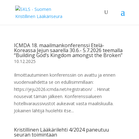
ICMDA 18. maailmankonferenssi Etelä-
Koreassa Jejun saarella 30.6.- 5.7.2026 teemalla
“Building God’s Kingdom amongst the Broken”
10.12.2025
Ilmoittautuminen konferenssiin on avattu ja ennen
vuodenvaihdetta se on edullisimmillaan:
https://jeju2026.icmda.net/registration/ . Hinnat
nousevat tämän jälkeen. Konferenssialueen
hotellivaraussivustot aukeavat vasta maaliskuulla.
Jokainen lähtijä huolehtii itse...
Kristillinen Lääkärilehti 4/2024 paneutuu
seuran toimintaan