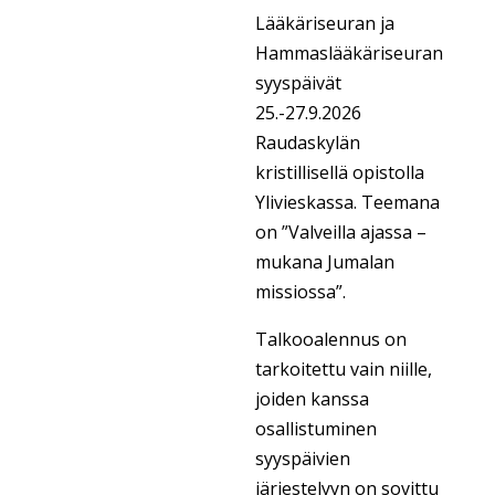
124,00 €
Lääkäriseuran ja
Hammaslääkäriseuran
syyspäivät
25.-27.9.2026
Raudaskylän
kristillisellä opistolla
Ylivieskassa. Teemana
on ”Valveilla ajassa –
mukana Jumalan
missiossa”.
Talkooalennus on
tarkoitettu vain niille,
joiden kanssa
osallistuminen
syyspäivien
järjestelyyn on sovittu