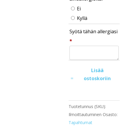
Ei
Kyllä
Syötä tähän allergiasi
*
Ilmoittautuminen
Lisää
syyspäivät
ostoskoriin
2026
määrä
Tuotetunnus (SKU):
Ilmoittautuminen
Osasto:
Tapahtumat