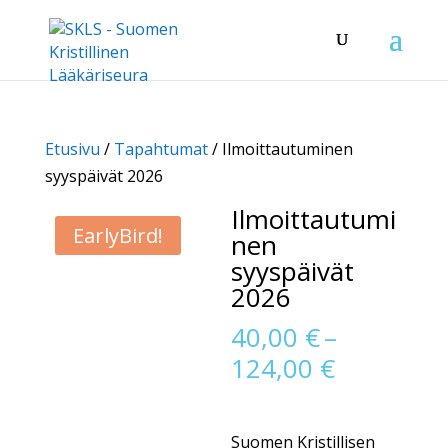
Etusivu
/
Tapahtumat
/ Ilmoittautuminen
syyspäivät 2026
Ilmoittautumi
EarlyBird!
nen
syyspäivät
2026
40,00
€
–
Hintaluo
124,00
€
40,00 €
-
Suomen Kristillisen