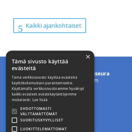
Kaikki ajankohtaiset
×
Tämä sivusto käyttää
evästeitä
Suomen Kristillinen Lääkäriseura
Tämä verkkosivusto käyttää evästeitä
toimisto.skls(a)gmail.com
käyttökokemuksen parantamiseksi.
Käyttämällä verkkosivustoamme hyväksyt
kaikki evästeet evästekäytäntöjemme
Seuraa
mukaisesti.
Lue lisää
Seuraa
EHDOTTOMASTI
VÄLTTÄMÄTTÖMÄT
SUORITUSKYVYLLISET
Intranet
LUOKITTELEMATTOMAT