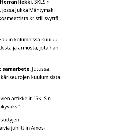
Herran liekki.
SKLS:n
n, jossa Jukka Mäntymäki
smeettista kristillisyyttä
Paulin kolumnissa kuuluu
desta ja armosta, jota hän
k samarbete.
Jutussa
ääkäriseurojen kuulumisista
ien artikkelit: ”SKLS:n
äkyväksi”
tittyjen
iviä juhlittiin Amos-