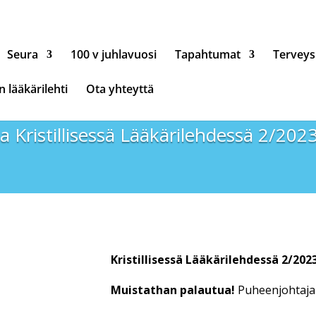
Seura
100 v juhlavuosi
Tapahtumat
Terveys
en lääkärilehti
Ota yhteyttä
a Kristillisessä Lääkärilehdessä 2/202
Kristillisessä Lääkärilehdessä 2/20
Muistathan palautua!
Puheenjohtaja