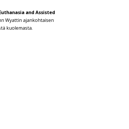
 Euthanasia and Assisted
ohn Wyattin ajankohtaisen
stä kuolemasta.