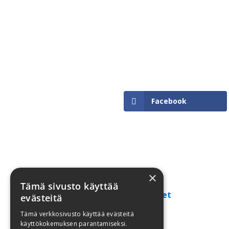
Facebook
×
Tämä sivusto käyttää
Kaikki ajankohtaiset
evästeitä
Tämä verkkosivusto käyttää evästeitä
käyttökokemuksen parantamiseksi.