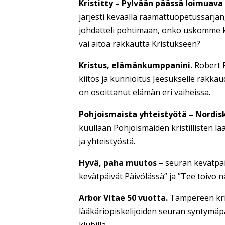
Kristitty – Pylvään päässä loimuava 
järjesti keväällä raamattuopetussarja
johdatteli pohtimaan, onko uskomme ko
vai aitoa rakkautta Kristukseen?
Kristus, elämänkumppanini.
Robert 
kiitos ja kunnioitus Jeesukselle rakkau
on osoittanut elämän eri vaiheissa.
Pohjoismaista yhteistyötä – Nordis
kuullaan Pohjoismaiden kristillisten l
ja yhteistyöstä.
Hyvä, paha muutos –
seuran kevätpäiv
kevätpäivät Päivölässä” ja ”Tee toivo n
Arbor Vitae 50 vuotta.
Tampereen kris
lääkäriopiskelijoiden seuran syntymäpä
klubilla.