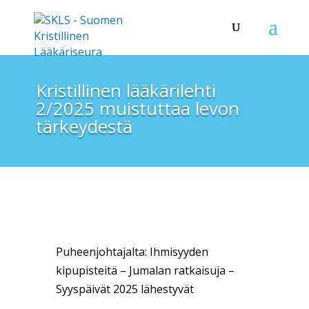
Kristillinen lääkärilehti
2/2025 muistuttaa levon
tärkeydestä
Puheenjohtajalta: Ihmisyyden
kipupisteitä – Jumalan ratkaisuja –
Syyspäivät 2025 lähestyvät