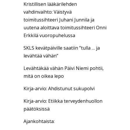
Kristillisen lääkärilehden
vahdinvaihto: Väistyvä
toimitussihteeri Juhani Junnila ja
uutena aloittava toimitussihteeri Onni
Erkkilä vuoropuhelussa
SKLS kevätpäiville saatiin ”tulla … ja
levähtää vähän”
Levähtäkää vähän Päivi Niemi pohtii,
mitä on oikea lepo
Kirja-arvio: Ahdistunut sukupolvi
Kirja-arvio: Etiikka terveydenhuollon
päätöksissä
Ajankohtaista: