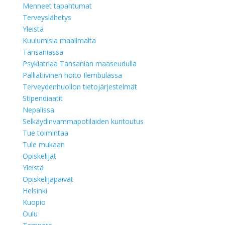
Menneet tapahtumat
Terveyslähetys
Yleistä
Kuulumisia maailmalta
Tansaniassa
Psykiatriaa Tansanian maaseudulla
Palliatiivinen hoito Ilembulassa
Terveydenhuollon tietojärjestelmät
Stipendiaatit
Nepalissa
Selkäydinvammapotilaiden kuntoutus
Tue toimintaa
Tule mukaan
Opiskelijat
Yleistä
Opiskelijapäivät
Helsinki
Kuopio
Oulu